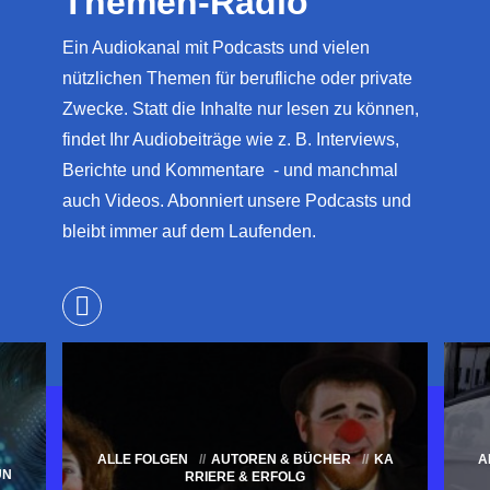
Themen-Radio
Ein Audiokanal mit Podcasts und vielen
nützlichen Themen für berufliche oder private
Zwecke. Statt die Inhalte nur lesen zu können,
findet Ihr Audiobeiträge wie z. B. Interviews,
Berichte und Kommentare - und manchmal
auch Videos. Abonniert unsere Podcasts und
bleibt immer auf dem Laufenden.
ALLE FOLGEN
AUTOREN & BÜCHER
KA
A
UN
RRIERE & ERFOLG